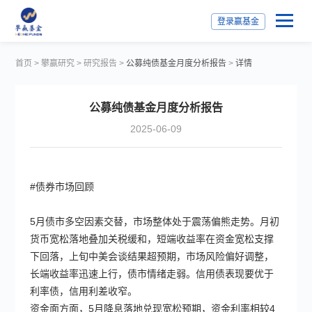
登录赢基金
首页
>
攀赢研究
>
研究报告
>
公募纯债基金月度分析报告
>
详情
公募纯债基金月度分析报告
2025-06-09
#债券市场回顾
5月债市多空因素交替，市场整体处于震荡偏熊走势。月初
货币宽松落地叠加关税缓和，短端收益率在资金宽松支撑
下回落，上旬中美会谈结果超预期，市场风险偏好调整，
长端收益率迅速上行，债市情绪走弱。信用债表现要优于
利率债，信用利差收窄。
资金面方面，5月降息落地兑现宽松预期，资金利率相较4